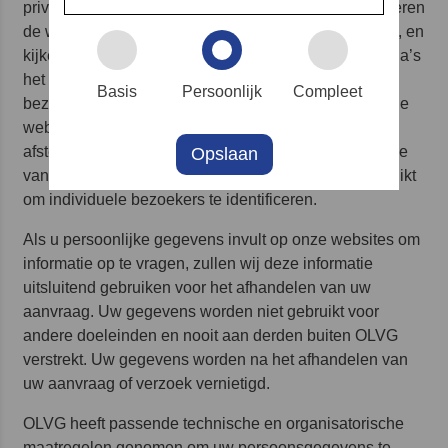
privacy, ook als u onze websites bezoekt. Wij analyseren
de wijze waarop bezoekers onze websites gebruiken, en
kijken daarbij naar het aantal bezoekers, welke pagina’s
het meest bezocht worden en naar de duur van het
Basis
Persoonlijk
Compleet
bezoek van de sites. Wij hopen met deze informatie de
websites ook weer beter op uw wensen te kunnen
afstemmen, zowel technisch als inhoudelijk. Informatie
Opslaan
van een bezoek aan onze websites wordt nooit gebruikt
om individuele bezoekers te identificeren.
Als u persoonlijke gegevens invult op onze websites om
informatie op te vragen, zullen wij deze informatie
uitsluitend gebruiken voor het afhandelen van uw
aanvraag. Uw gegevens worden niet gebruikt voor
andere doeleinden en nooit aan derden buiten OLVG
verstrekt. Uw gegevens worden na het afhandelen van
uw aanvraag of verzoek vernietigd.
OLVG heeft passende technische en organisatorische
maatregelen genomen om uw persoonsgegevens te