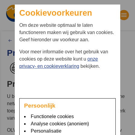
Cookievoorkeuren
Om deze website optimaal te laten
functioneren maken wij gebruik van cookies.
Waar bent u naar op zoek?
Geef hieronder uw voorkeur aan.
Homepage Beroerte Adviescentrum
Privacy en veiligheid
Voor meer informatie over het gebruik van
Zoekwoorden
cookies op deze website kunt u
onze
privacy- en cookieverklaring
bekijken.
Afdrukken
Privacyverklaring
U bezoekt een website die deel uitmaakt van het online
netwerk van OLVG. Deze privacyverklaring is van
Persoonlijk
toepassing op alle websites die behoren tot het netwerk
Functionele cookies
van OLVG, tenzij anders vermeld.
Analyse cookies (anoniem)
OLVG hecht veel waarde aan de bescherming van uw
Personalisatie