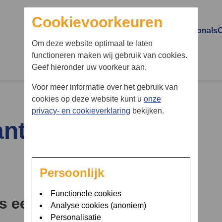
Cookievoorkeuren
Patiënten
Naasten of mantelzorgers
Professionals
O
Om deze website optimaal te laten
Wat is een TIA en wat is
Wat is een TIA en wat is
Aanmelden pati
functioneren maken wij gebruik van cookies.
een CVA
een CVA
Geef hieronder uw voorkeur aan.
Ons aanbod vo
Wat zijn de gevolgen van
Wat zijn de gevolgen van
professionals
Voor meer informatie over het gebruik van
een beroerte
een beroerte
cookies op deze website kunt u
onze
m
privacy- en cookieverklaring
bekijken.
Onze hulp aan u
Onze hulp aan
ntelzorgers
bent u naar op zoe
mantelzorgers
Persoonlijk
Functionele cookies
 is een CVA?
Analyse cookies (anoniem)
Personalisatie