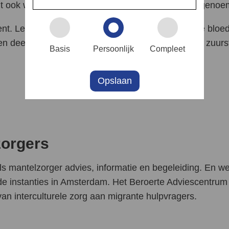
t ook wel een tijdelijke of voorbijgaande beroerte genoe
t. Letterlijk vertaald: een ongeluk (accident) in de bloe
een deel van de hersenen opeens te weinig of geen zuurs
Basis
Persoonlijk
Compleet
Opslaan
zorgers
als mantelzorger advies, informatie en begeleiding. En w
de instanties in Amsterdam. Het Beroerte Adviescentru
van interculturele zorg aan migrante hulpvragers.