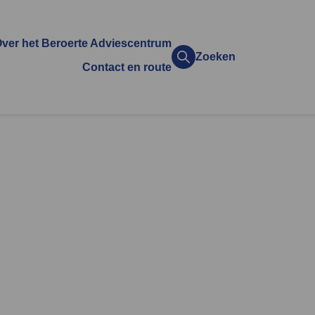
ver het Beroerte Adviescentrum
Zoeken
Contact en route
ënt
Over ons
or
Ons team
Waarom het Beroerte
Adviescentrum
Samenwerking met andere
k?
zorgaanbieders
Veelgestelde vragen
Links